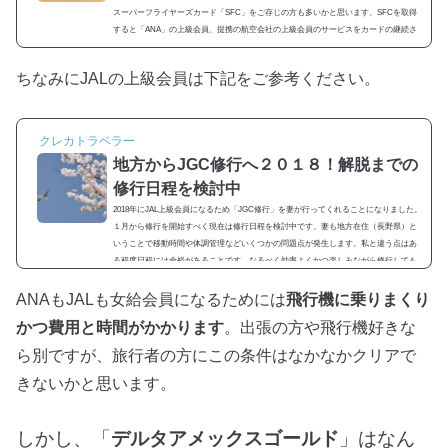
スーパーフライヤーズカード「SFC」をご存じの方も多いかと思います。SFCを取得
すると「ANA」の上級会員、提携の航空会社の上級会員のサービスをカードの継続さ
えすれば、半永久的に受けることができます。今回は「SFC」のサービスに関しての
ご紹介と私が２０１８年より「 SFC修行」を行うことに関して記載していきたいと思
ちなみにJALの上級会員は下記をご参考ください。
います。スーパーフライヤーズカード「SFC」って何？ANAには上級会員の制度があ
ります。ダイヤモンドメンバー、プラチナメンバー、ブロンズメンバーそしてSFCの
４つです。 １年ごとに更新が必要；ダイヤモンドメ...
クレカトラベラー
地方からJGC修行へ２０１８！解脱までの
修行日程を検討中
2018年にJAL上級会員になるため「JGC修行」を妻が行ってくれることになりました。
１月から修行を開始すべく現在は修行日程を検討中です。妻も地方在住（長野県）と
いうことで移動時間や体調管理などいくつかの問題点が発生します。私と違う点はあ
る程度日程には余裕があることです。なるべく効率よくかつ楽しみながら修行しても
らうための日程を組んでいきたいと思います。JGC入会条件のおさらいJAL公式サイト
ANAもJALも女給会員になるためには
のJGCについての入会内容JALグローバルクラブ(JGC)は、以下の条件を満たされたお
飛行機に乗りまくり
客さまがご入会いただけます。1～12月の12カ...
かつ費用と時間がかかります
。出張の方や飛行機好きな
ら別ですが、旅行者の方にこの条件はなかなかクリアで
きないかと思います。
しかし、「
デルタアメックスゴールド
」はなん