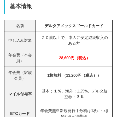
基本情報
名前
デルタアメックスゴールドカード
２０歳以上で、本人に安定継続収入の
申し込み対象
ある方
年会費（本会
28,600円（税込）
員）
年会費（家族
1枚無料 （13,200円（税込））
会員）
基本；
１％
、海外；1.25%、デルタ航
マイル付与率
空券；
３％
年会費無料新規発行手数料は1枚につき
ETCカード
850円＋消費税