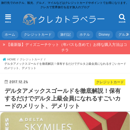
旅行先でのホテル、観光、グルメ、マイルなどはクレジットカードやポイントでお得になります。
クレカで世界旅行を志す旅人のブログ
menu
search
ホーム
クレジットカード
旅行記
ホテル
Disney
グルメ
【最新版】ディズニーチケット（年パスも含めて）お得な購入方法はコ
チラ
HOME
クレジットカード
デルタアメックスゴールドを徹底解説！保有するだけでデルタ上級会員になれるすごいカード
のメリット、デメリット
2017.12.26
クレジットカード
デルタアメックスゴールドを徹底解説！保有
するだけでデルタ上級会員になれるすごいカ
ードのメリット、デメリット