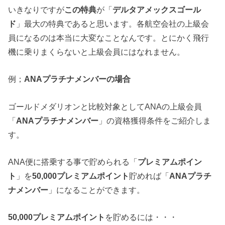
いきなりですが
この特典
が「
デルタアメックスゴール
ド
」最大の特典であると思います。各航空会社の上級会
員になるのは本当に大変なことなんです。とにかく飛行
機に乗りまくらないと上級会員にはなれません。
例；
ANAプラチナメンバーの場合
ゴールドメダリオンと比較対象としてANAの上級会員
「
ANAプラチナメンバー
」の資格獲得条件をご紹介しま
す。
ANA便に搭乗する事で貯められる「
プレミアムポイン
ト
」を
50,000プレミアムポイント
貯めれば「
ANAプラチ
ナメンバー
」になることができます。
50,000プレミアムポイント
を貯めるには・・・