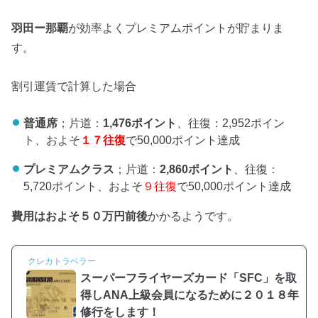
羽田ー那覇
が効率よくプレミアムポイントが貯まりま
す。
割引運賃で計算した場合
普通席
；片道：
1,476ポイント
、往復：2,952ポイン
ト、およそ
１７往復
で50,000ポイント達成
プレミアムクラス
；片道：
2,860ポイント
、往復：
5,720ポイント、およそ
９往復
で50,000ポイント達成
費用はおよそ５０万円前後
かかるようです。
クレカトラベラー
スーパーフライヤーズカード「SFC」を取
得しANA上級会員になるために２０１８年
修行をします！