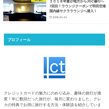
JGC修行
２０１８年妻が地方からJGC修行へ
7回目！ラウンジクーポンで羽田空港
国内線サクララウンジへ潜入！
2018.04.24
プロフィール
クレジットカードの魅力にのめり込み、趣味の旅行が激
変！年に数回だった旅行が、毎月に変わりました。クレ
カの特典でお得に旅行する方法・体験談を紹介していま