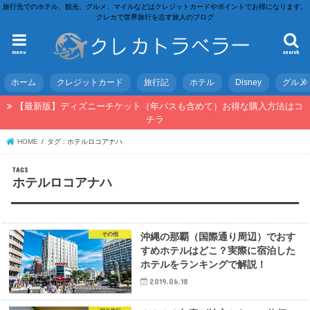
旅行先でのホテル、観光、グルメ、マイルなどはクレジットカードやポイントでお得になります。
クレカで世界旅行を志す旅人のブログ
menu
search
ホーム
クレジットカード
旅行記
ホテル
Disney
グルメ
【最新版】ディズニーチケット（年パスも含めて）お得な購入方法はコ
チラ
HOME
タグ : ホテルロコアナハ
ホテルロコアナハ
その他
沖縄の那覇（国際通り周辺）でおす
すめホテルはどこ？実際に宿泊した
ホテルをランキングで解説！
2019.06.18