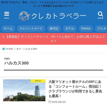
旅行先でのホテル、観光、グルメ、マイルなどはクレジットカードやポイントでお得になります。
クレカで世界旅行を志す旅人のブログ
menu
search
ホーム
クレジットカード
旅行記
ホテル
Disney
グルメ
【最新版】ディズニーチケット（年パスも含めて）お得な購入方法はコ
チラ
HOME
タグ : ハルカス300
ハルカス300
ホテル
大阪マリオット都ホテルの38Fにあ
る「コンフォートルーム」宿泊記！
クラブラウンジが利用できるし景色
も最高！
2019.08.25