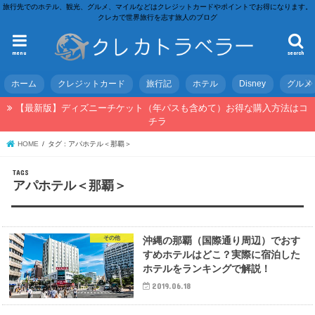
旅行先でのホテル、観光、グルメ、マイルなどはクレジットカードやポイントでお得になります。
クレカで世界旅行を志す旅人のブログ
menu
search
ホーム
クレジットカード
旅行記
ホテル
Disney
グルメ
【最新版】ディズニーチケット（年パスも含めて）お得な購入方法はコ
チラ
HOME
タグ : アパホテル＜那覇＞
アパホテル＜那覇＞
その他
沖縄の那覇（国際通り周辺）でおす
すめホテルはどこ？実際に宿泊した
ホテルをランキングで解説！
2019.06.18